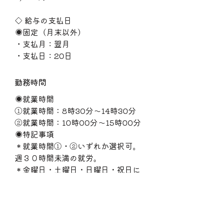
◇ 給与の支払日
◉固定（月末以外）
・支払月：翌月
・支払日：20日
勤務時間
◉就業時間
①就業時間：8時30分〜14時30分
②就業時間：10時00分〜15時00分
◉特記事項
＊就業時間①・②いずれか選択可。
週３０時間未満の就労。
＊金曜日・土曜日・日曜日・祝日に
勤務できる方、歓迎。
＊平日のみの勤務も相談に応じま
す。
＊休憩時間：就業時間数に応じ付与