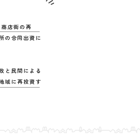
、商店街の再
所の合同出資に
政と民間による
地域に再投資す