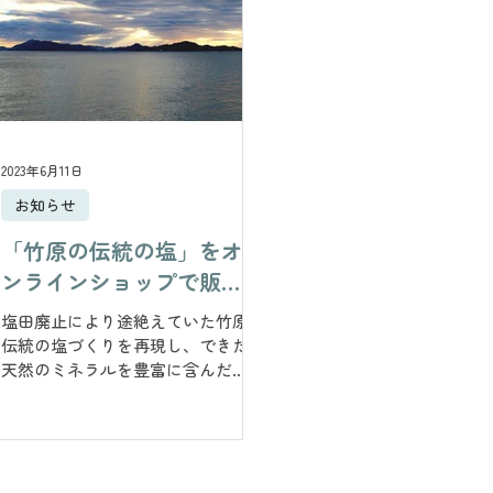
2023年6月11日
お知らせ
「竹原の伝統の塩」をオ
ンラインショップで販売
開始
塩田廃止により途絶えていた竹原
伝統の塩づくりを再現し、できた
天然のミネラルを豊富に含んだ瀬
戸内海の自然海水塩「たけはらの
塩」。 その塩を使ったオリジナル
商品をオンランショップで販売中
です。 オンラインショップ：
https://iinetakehara.base.shop/